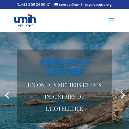
+33 5 59 24 03 47
contact@umih-pays-basque.org
L'UMIH PAYS
BASQUE A ÉTÉ
CRÉEE EN 1970
Elle compte actuellement environ 700
adhérents dont :
180 cafés, 290 restaurants, 240 hôtels, 4
discothèques et 3 traiteurs